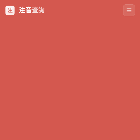
注音
查詢
注