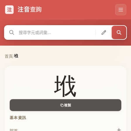
注音
查詢
注
㘺
首頁
/
㘺
複製
基本資訊
土
部首