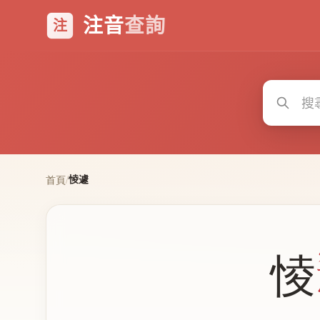
注音
查詢
注
㥄遽
首頁
/
㥄