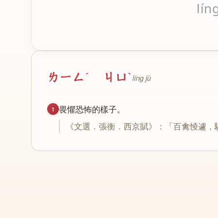
lín
ㄌㄧㄥˊ ㄐㄩˋ
líng jù
畏
懼
恐
怖
的
樣
子
。
1
《
文
選
．
張
衡
．
西
京
賦
》：「
百
禽
㥄
遽
，