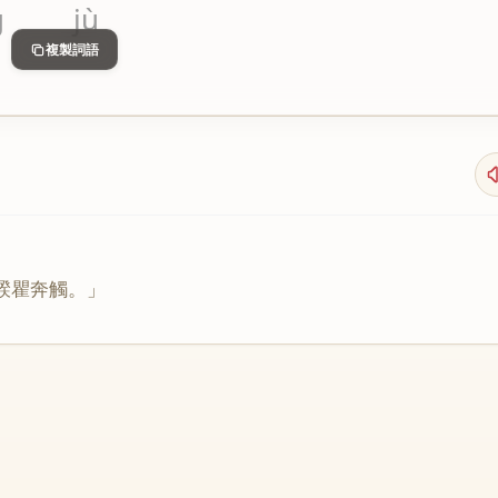
g
jù
複製詞語
騤
瞿
奔
觸
。」