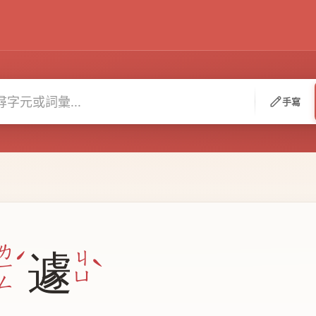
手寫
ˊ
ㄌ
遽
ˋ
ㄐ
ㄧ
ㄩ
ㄥ