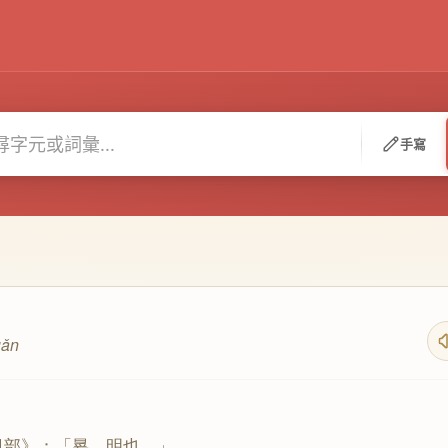
手寫
uǎn
日部》：「㬊，明也。」