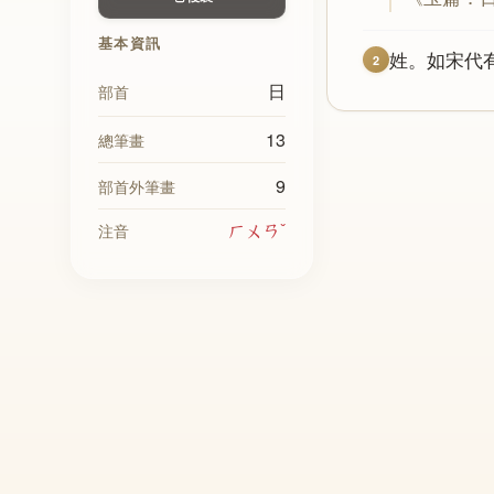
基本資訊
姓。如宋代
2
日
部首
13
總筆畫
9
部首外筆畫
ㄏㄨㄢˇ
注音