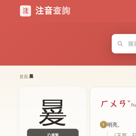
注音
查詢
注
㬊
首頁
/
㬊
ㄏㄨㄢˇ
h
明亮。
1
《玉篇．
複製