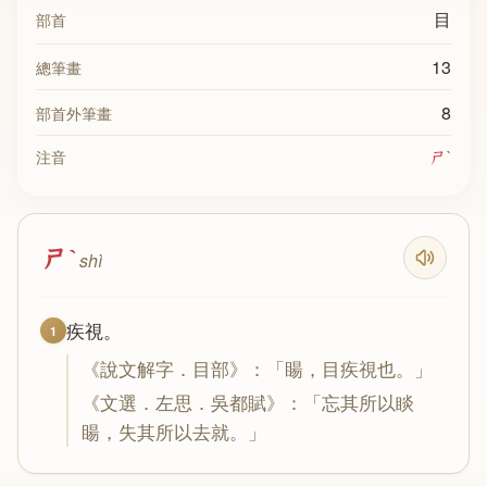
目
部首
13
總筆畫
8
部首外筆畫
ㄕˋ
注音
ㄕˋ
shì
疾視。
1
《說文解字．目部》：「䁑，目疾視也。」
《文選．左思．吳都賦》：「忘其所以睒
䁑，失其所以去就。」