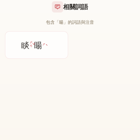
相關詞語
包含「䁑」的詞語與注音
睒
䁑
ˇ
ㄕ
ˋ
ㄕ
ㄢ