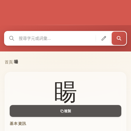
䁑
首頁
/
䁑
複製
基本資訊