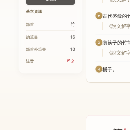
基本資訊
古代盛飯的
2
竹
部首
《說文解
16
總筆畫
裝筷子的竹
3
10
部首外筆畫
《說文解
ㄕㄠ
注音
桶子。
4
ㄕ