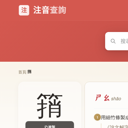
注音
查詢
注
䈰
首頁
/
䈰
ㄕㄠ
shāo
用細竹條製
1
《說文解
複製