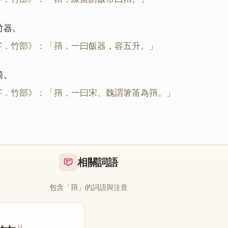
竹器。
字．竹部》：「䈰，一曰飯器，容五升。」
筒。
字．竹部》：「䈰，一曰宋、魏謂箸筩為䈰。」
相關詞語
包含「䈰」的詞語與注音
ㄐ