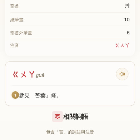
艸
部首
10
總筆畫
6
部首外筆畫
ㄍㄨㄚ
注音
ㄍㄨㄚ
guā
參見「䒷蔞」條。
1
相關詞語
包含「䒷」的詞語與注音