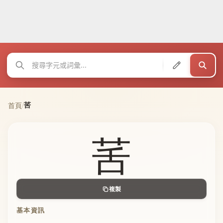
䒷
首頁
/
䒷
複製
基本資訊