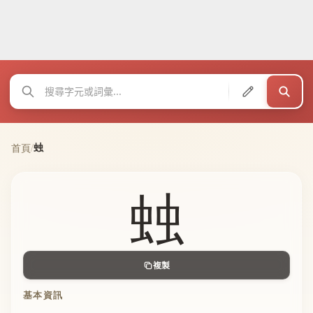
䖵
首頁
/
䖵
複製
基本資訊