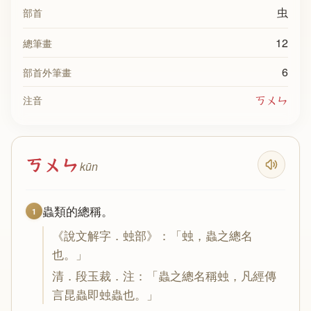
虫
部首
12
總筆畫
6
部首外筆畫
ㄎㄨㄣ
注音
ㄎㄨㄣ
kūn
蟲類的總稱。
1
《說文解字．䖵部》：「䖵，蟲之總名
也。」
清．段玉裁．注：「蟲之總名稱䖵，凡經傳
言昆蟲即䖵蟲也。」