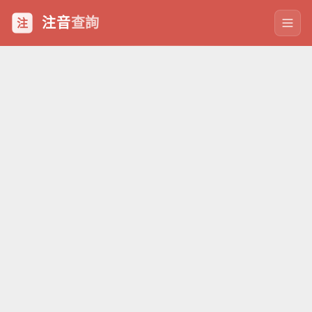
注音
查詢
注