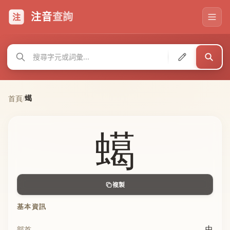
注音
查詢
注
䗶
首頁
/
䗶
複製
基本資訊
虫
部首