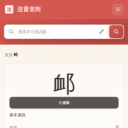
注音
查詢
注
䘏
首頁
/
䘏
複製
基本資訊
卩
部首