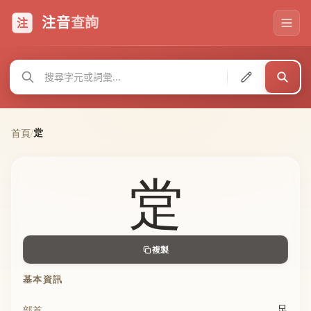
注音
查詢
注
䟫
首頁
/
䟫
複製
基本資訊
足
部首