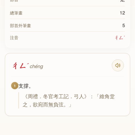
12
總筆畫
5
部首外筆畫
ㄔㄥˊ
注音
ㄔㄥˊ
chéng
支撐。
1
《周禮．冬官考工記．弓人》：「維角䟫
之，欲宛而無負弦。」