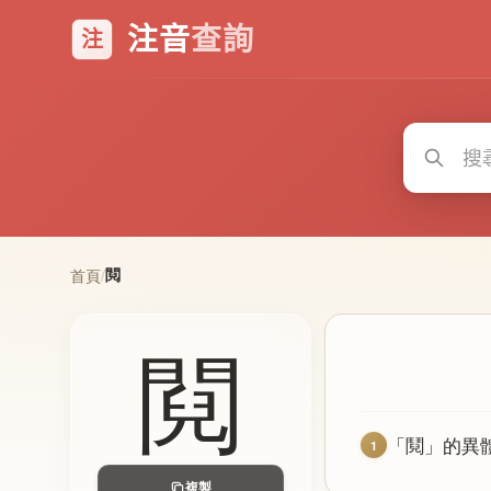
注音
查詢
注
䦧
首頁
/
䦧
「鬩」的異
1
複製