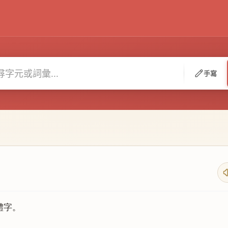
手寫
體字。