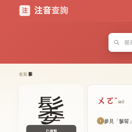
注音
查詢
注
䰀
首頁
/
䰀
ㄨㄛˇ
wǒ
參見「䰀鬌
1
複製