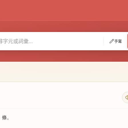
手寫
」條。