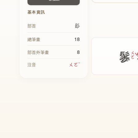
基本資訊
髟
部首
18
總筆畫
8
䰀
部首外筆畫
ㄨ
ㄛ
ㄨㄛˇ
注音