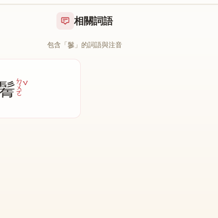
相關詞語
包含「䰀」的詞語與注音
ˇ
ㄉ
鬌
ˇ
ㄨ
ㄛ