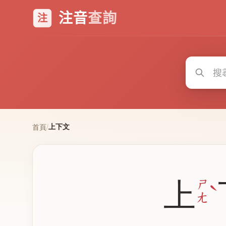
注音
查詢
注
上下文
首頁
/
上
ˋ
ㄕ
ㄤ