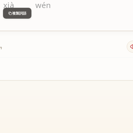
xià
wén
複製詞語
n