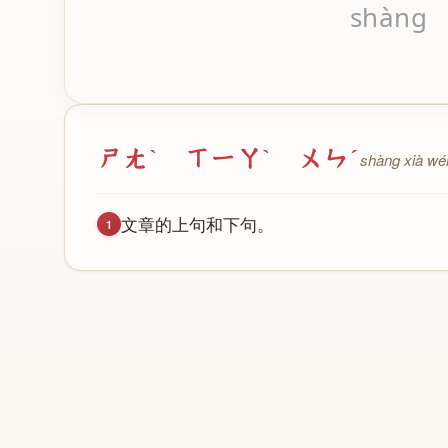
shàng
ㄕㄤˋ ㄒㄧㄚˋ ㄨㄣˊ
shàng xià wé
文
章
的
上
句
和
下
句
。
1