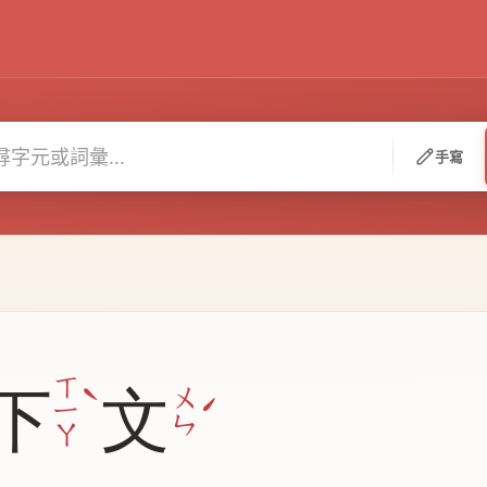
手寫
ˋ
ㄒ
下
文
ˊ
ㄨ
ㄧ
ㄣ
ㄚ