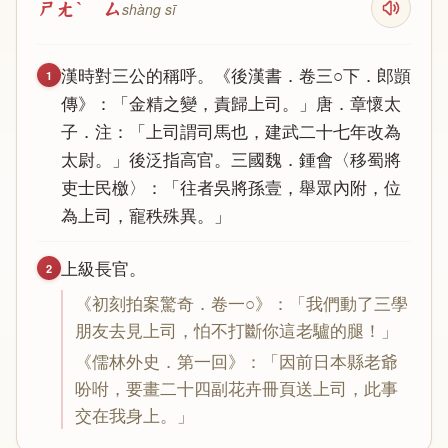
ㄕㄤˋ ㄙ
shàng sī
漢
時
對
三
公
的
稱
呼
。《
後
漢
書
．
卷
三
○
下
．
郎
顗
1
傳
》：「
金
精
之
變
，
責
歸
上
司
。」
唐
．
章
懷
太
子
．
注
：「
上
司
謂
司
馬
也
，
建
武
二
十
七
年
改
為
太
尉
。」
後
泛
指
高
官
。
三
國
魏
．
鍾
會
〈
移
蜀
將
吏
士
民
檄
〉：「
往
者
吳
將
孫
壹
，
舉
眾
內
附
，
位
為
上
司
，
寵
秩
殊
異
。」
上
級
長
官
。
2
《
初
刻
拍
案
驚
奇
．
卷
一
○》：「
我
們
動
了
三
學
朋
友
去
見
上
司
，
怕
不
打
斷
你
這
老
驢
的
腿
！」
《
儒
林
外
史
．
第
一
回
》：「
因
前
日
本
縣
老
爺
吩
咐
，
要
畫
二
十
四
副
花
卉
冊
頁
送
上
司
，
此
事
交
在
我
身
上
。」