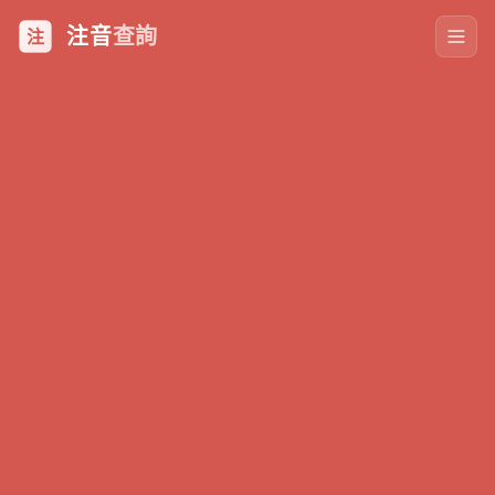
注音
查詢
注