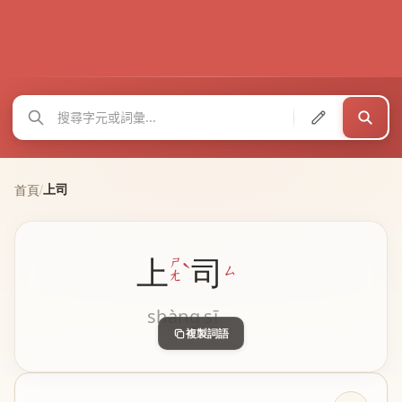
上司
首頁
/
上
司
ˋ
ㄕ
ㄙ
ㄤ
shàng
sī
複製詞語