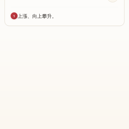
上
漲
、
向
上
攀
升
。
1