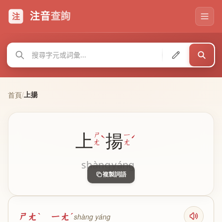
注音
查詢
注
上揚
首頁
/
上
揚
ˋ
ˊ
ㄕ
ㄧ
ㄤ
ㄤ
shàng
yáng
複製詞語
ㄕㄤˋ ㄧㄤˊ
shàng yáng