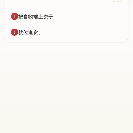
把
食
物
端
上
桌
子
。
1
就
位
進
食
。
2