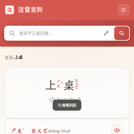
注音
查詢
注
上桌
首頁
/
ㄓ
上
桌
ˋ
ㄕ
ㄨ
ㄤ
ㄛ
shàng
zhuō
複製詞語
ㄕㄤˋ ㄓㄨㄛ
shàng zhuō