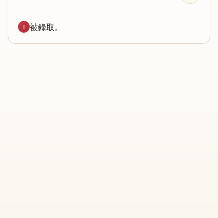
被
錄
取
。
1