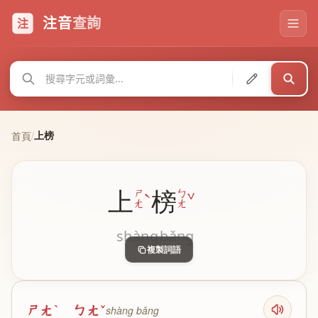
注音
查詢
注
上榜
首頁
/
上
榜
ˋ
ˇ
ㄕ
ㄅ
ㄤ
ㄤ
shàng
bǎng
複製詞語
ㄕㄤˋ ㄅㄤˇ
shàng bǎng