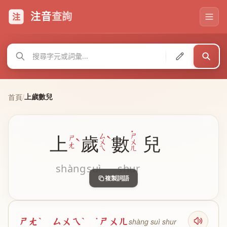
注音
查詢
注
上歲數兒
首頁
/
ˋ
˙
ㄙ
ㄕ
上
歲
數
兒
ˋ
ㄕ
ㄨ
ㄨ
ㄤ
ㄟ
ㄦ
shàng
suì
shur
複製詞語
ㄕㄤˋ ㄙㄨㄟˋ ˙ㄕㄨㄦ
shàng suì shur