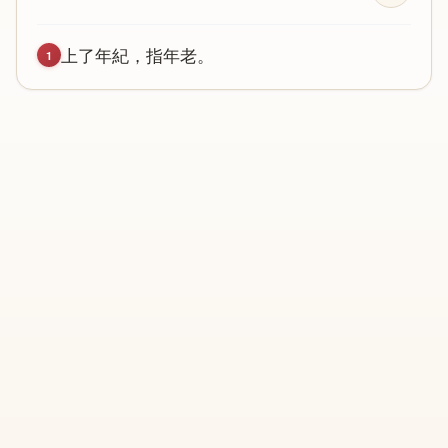
上
了
年
紀
，
指
年
老
。
1