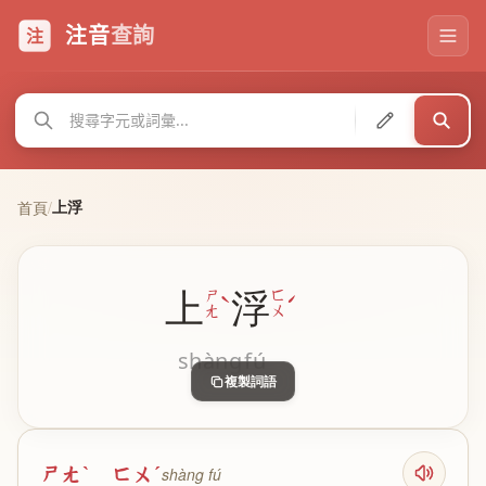
注音
查詢
注
上浮
首頁
/
上
浮
ˋ
ˊ
ㄕ
ㄈ
ㄤ
ㄨ
shàng
fú
複製詞語
ㄕㄤˋ ㄈㄨˊ
shàng fú