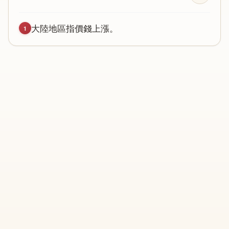
大
陸
地
區
指
價
錢
上
漲
。
1