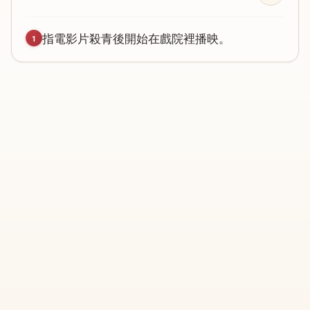
指
電
影
片
殺
青
後
開
始
在
戲
院
裡
播
映
。
1