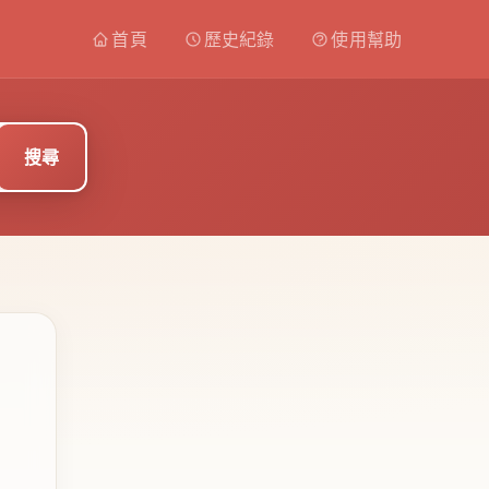
首頁
歷史紀錄
使用幫助
搜尋