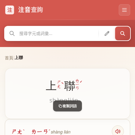
注音
查詢
注
上聯
首頁
/
ˊ
ㄌ
上
聯
ˋ
ㄕ
ㄧ
ㄤ
ㄢ
shàng
lián
複製詞語
ㄕㄤˋ ㄌㄧㄢˊ
shàng lián