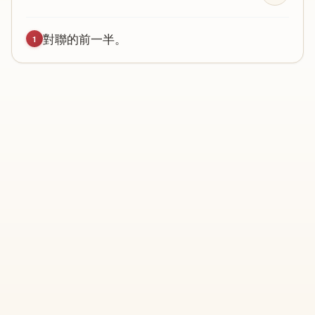
對
聯
的
前
一
半
。
1