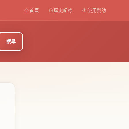
首頁
歷史紀錄
使用幫助
搜尋