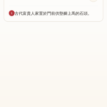
古
代
富
貴
人
家
置
於
門
前
供
墊
腳
上
馬
的
石
頭
。
1