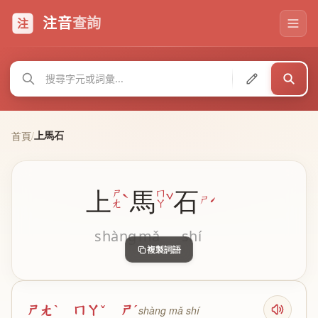
注音
查詢
注
上馬石
首頁
/
上
馬
石
ˋ
ˇ
ㄕ
ㄇ
ˊ
ㄕ
ㄤ
ㄚ
shàng
mǎ
shí
複製詞語
ㄕㄤˋ ㄇㄚˇ ㄕˊ
shàng mǎ shí