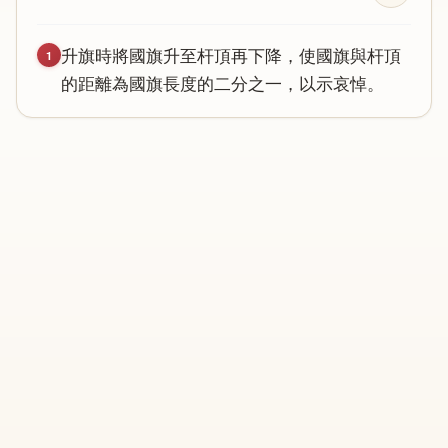
升
旗
時
將
國
旗
升
至
杆
頂
再
下
降
，
使
國
旗
與
杆
頂
1
的
距
離
為
國
旗
長
度
的
二
分
之
一
，
以
示
哀
悼
。