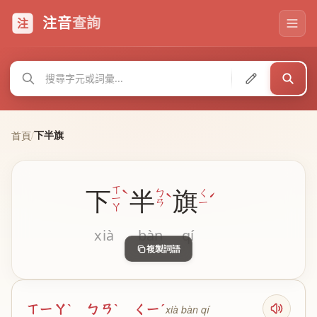
注音
查詢
注
下半旗
首頁
/
ˋ
ㄒ
下
半
旗
ˋ
ˊ
ㄅ
ㄑ
ㄧ
ㄢ
ㄧ
ㄚ
xià
bàn
qí
複製詞語
ㄒㄧㄚˋ ㄅㄢˋ ㄑㄧˊ
xià bàn qí