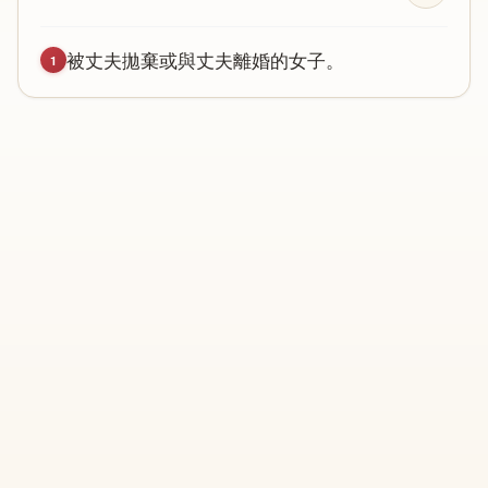
被
丈
夫
拋
棄
或
與
丈
夫
離
婚
的
女
子
。
1