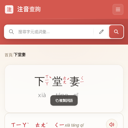
注音
查詢
注
下堂妻
首頁
/
ˋ
ㄒ
下
堂
妻
ˊ
ㄊ
ㄑ
ㄧ
ㄤ
ㄧ
ㄚ
xià
táng
qī
複製詞語
ㄒㄧㄚˋ ㄊㄤˊ ㄑㄧ
xià táng qī