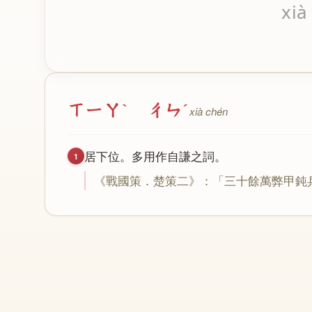
xià
ㄒㄧㄚˋ ㄔㄣˊ
xià chén
居
下
位
。
多
用
作
自
謙
之
詞
。
1
《
戰
國
策
．
楚
策
二
》：「
三
十
餘
萬
弊
甲
鈍