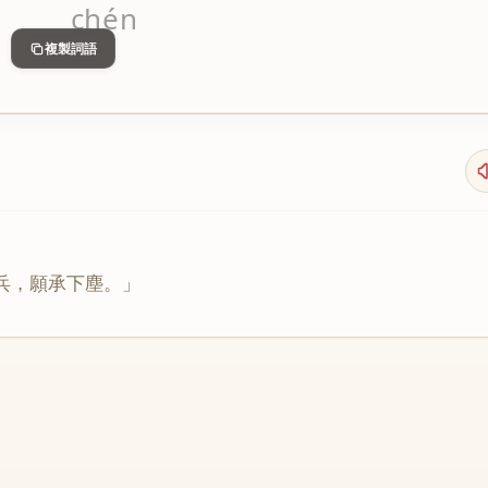
chén
複製詞語
兵
，
願
承
下
塵
。」