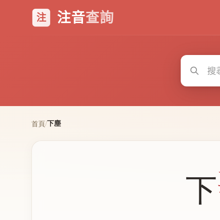
注音
查詢
注
下塵
首頁
/
下