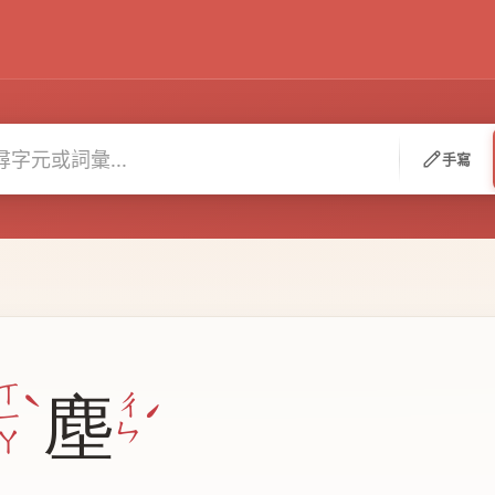
手寫
ˋ
ㄒ
塵
ˊ
ㄔ
ㄧ
ㄣ
ㄚ