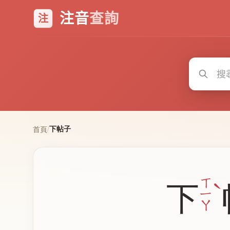
注音
查詢
注
下帖子
首頁
/
ˋ
ㄒ
下
ㄧ
ㄚ