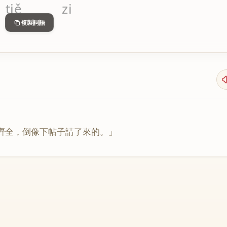
tiě
zi
複製詞語
齊
全
，
倒
像
下
帖
子
請
了
來
的
。」