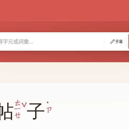
手寫
ˇ
ㄊ
帖
子
˙
ㄧ
ㄗ
ㄝ