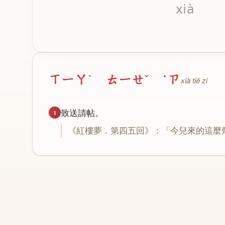
xià
ㄒㄧㄚˋ ㄊㄧㄝˇ ˙ㄗ
xià tiě zi
致
送
請
帖
。
1
《
紅
樓
夢
．
第
四
五
回
》：「
今
兒
來
的
這
麼