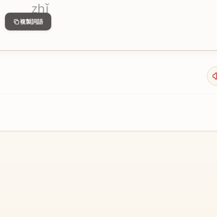
zhǐ
複製詞語