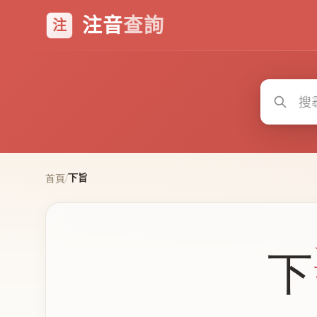
注音
查詢
注
下旨
首頁
/
下