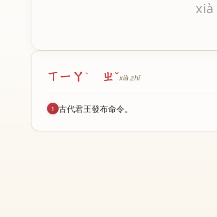
xià
ㄒㄧㄚˋ ㄓˇ
xià zhǐ
古
代
君
王
發
布
命
令
。
1