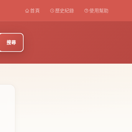
首頁
歷史紀錄
使用幫助
搜尋