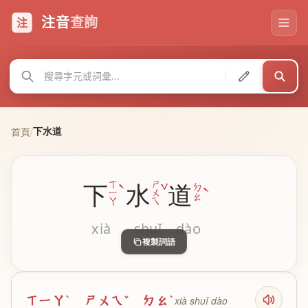
注音
查詢
注
下水道
首頁
/
ˋ
ˇ
ㄒ
ㄕ
下
水
道
ˋ
ㄉ
ㄧ
ㄨ
ㄠ
ㄚ
ㄟ
xià
shuǐ
dào
複製詞語
ㄒㄧㄚˋ ㄕㄨㄟˇ ㄉㄠˋ
xià shuǐ dào