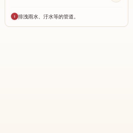
排
洩
雨
水
、
汙
水
等
的
管
道
。
1