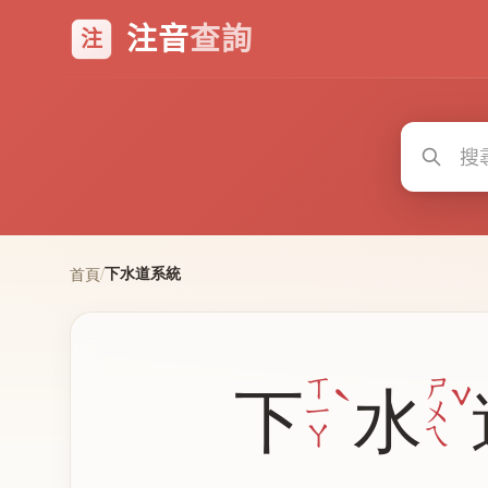
注音
查詢
注
下水道系統
首頁
/
ˋ
ˇ
ㄒ
ㄕ
下
水
ㄧ
ㄨ
ㄚ
ㄟ