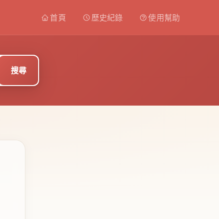
首頁
歷史紀錄
使用幫助
搜尋