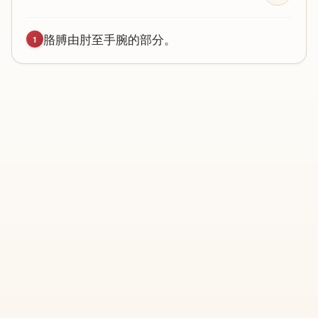
胳
膊
由
肘
至
手
腕
的
部
分
。
1