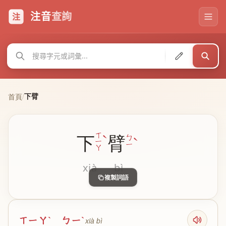
注音
查詢
注
下臂
首頁
/
ˋ
ㄒ
下
臂
ˋ
ㄅ
ㄧ
ㄧ
ㄚ
xià
bì
複製詞語
ㄒㄧㄚˋ ㄅㄧˋ
xià bì