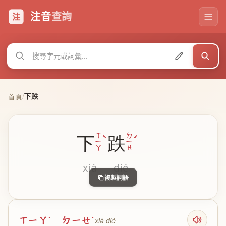
注音
查詢
注
下跌
首頁
/
ˋ
ˊ
ㄒ
ㄉ
下
跌
ㄧ
ㄧ
ㄚ
ㄝ
xià
dié
複製詞語
ㄒㄧㄚˋ ㄉㄧㄝˊ
xià dié