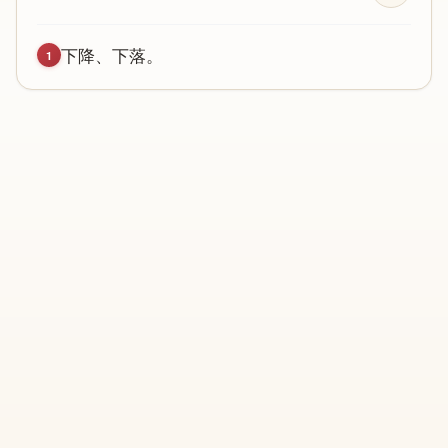
下
降
、
下
落
。
1