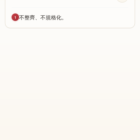
不
整
齊
、
不
規
格
化
。
1