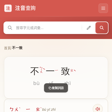
注音
查詢
注
不一致
首頁
/
不
一
致
ˋ
ㄅ
ˋ
ㄧ
ㄓ
ㄨ
bù
yī
zhì
複製詞語
ㄅㄨˋ ㄧ ㄓˋ
bù yī zhì