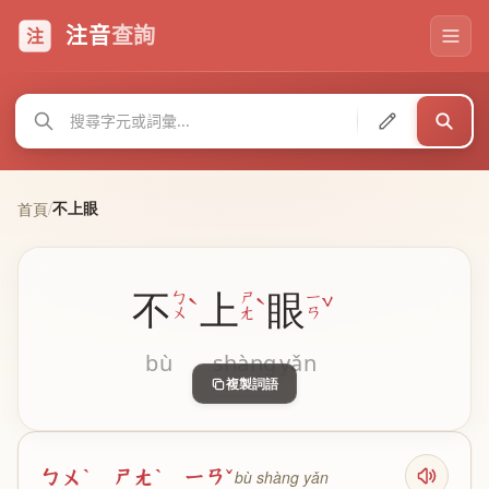
注音
查詢
注
不上眼
首頁
/
不
上
眼
ˋ
ˋ
ˇ
ㄅ
ㄕ
ㄧ
ㄨ
ㄤ
ㄢ
bù
shàng
yǎn
複製詞語
ㄅㄨˋ ㄕㄤˋ ㄧㄢˇ
bù shàng yǎn