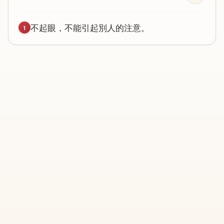
不
起
眼
，
不
能
引
起
別
人
的
注
意
。
1