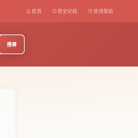
首頁
歷史紀錄
使用幫助
搜尋