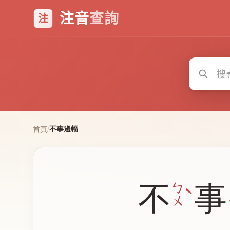
注音
查詢
注
不事邊幅
首頁
/
不
事
ˋ
ㄅ
ㄨ