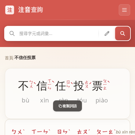
注音
查詢
注
不信任投票
首頁
/
ˋ
ˋ
ㄒ
ㄆ
不
信
任
投
票
ˋ
ˋ
ˊ
ㄅ
ㄖ
ㄊ
ㄧ
ㄧ
ㄨ
ㄣ
ㄡ
ㄣ
ㄠ
bù
xìn
rèn
tóu
piào
複製詞語
ㄅㄨˋ ㄒㄧㄣˋ ㄖㄣˋ ㄊㄡˊ ㄆㄧㄠˋ
bù xìn rèn