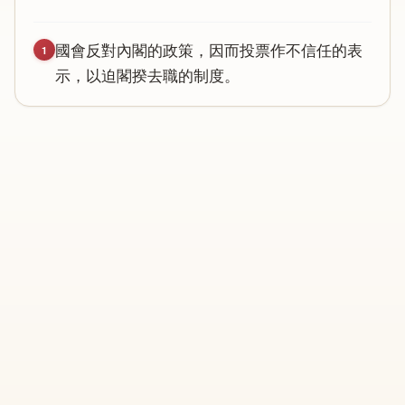
國
會
反
對
內
閣
的
政
策
，
因
而
投
票
作
不
信
任
的
表
1
示
，
以
迫
閣
揆
去
職
的
制
度
。