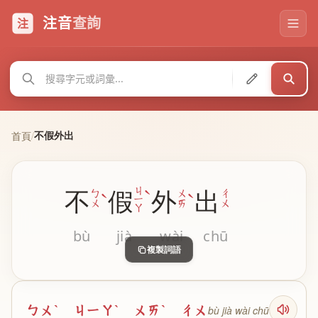
注音
查詢
注
不假外出
首頁
/
ˋ
ㄐ
不
假
外
出
ˋ
ˋ
ㄅ
ㄨ
ㄔ
ㄧ
ㄨ
ㄞ
ㄨ
ㄚ
bù
jià
wài
chū
複製詞語
ㄅㄨˋ ㄐㄧㄚˋ ㄨㄞˋ ㄔㄨ
bù jià wài chū