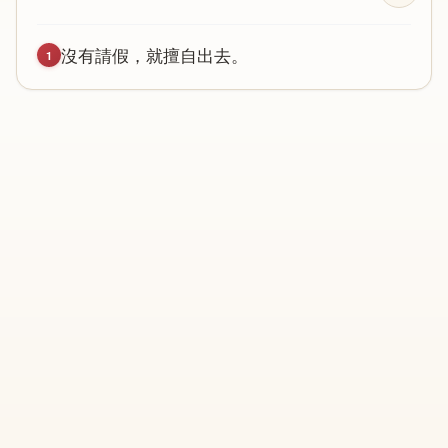
沒
有
請
假
，
就
擅
自
出
去
。
1