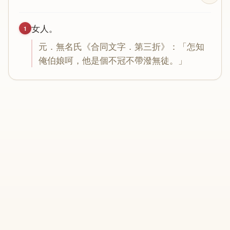
女
人
。
1
元
．
無
名
氏
《
合
同
文
字
．
第
三
折
》：「
怎
知
俺
伯
娘
呵
，
他
是
個
不
冠
不
帶
潑
無
徒
。」