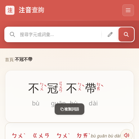
注音
查詢
注
不冠不帶
首頁
/
ㄍ
不
冠
不
帶
ˋ
ˋ
ˋ
ㄅ
ㄅ
ㄉ
ㄨ
ㄨ
ㄨ
ㄞ
ㄢ
bù
guān
bù
dài
複製詞語
ㄅㄨˋ ㄍㄨㄢ ㄅㄨˋ ㄉㄞˋ
bù guān bù dài