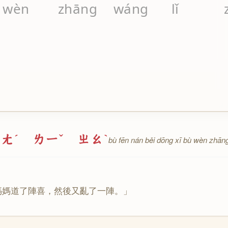
wèn
zhāng
wáng
lǐ
ㄤˊ ㄌㄧˇ ㄓㄠˋ
bù fēn nán běi dōng xī bù wèn zhān
媽
媽
道
了
陣
喜
，
然
後
又
亂
了
一
陣
。」