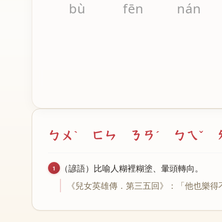
bù
fēn
nán
ㄅㄨˋ ㄈㄣ ㄋㄢˊ ㄅㄟˇ 
（
諺
語
）
比
喻
人
糊
裡
糊
塗
、
暈
頭
轉
向
。
1
《
兒
女
英
雄
傳
．
第
三
五
回
》：「
他
也
樂
得