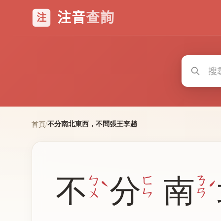
注音
查詢
注
不分南北東西，不問張王李趙
首頁
/
不
分
南
ˋ
ㄅ
ㄈ
ㄋ
ㄨ
ㄣ
ㄢ