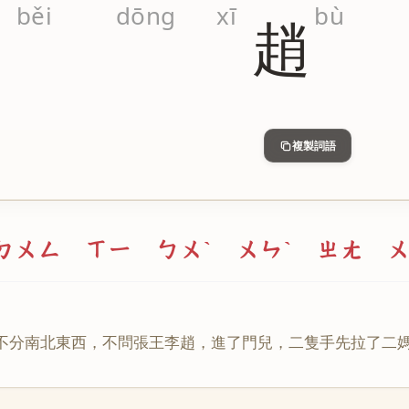
běi
dōng
xī
bù
趙
複製詞語
ㄉㄨㄥ ㄒㄧ ㄅㄨˋ ㄨㄣˋ ㄓㄤ ㄨ
不
分
南
北
東
西
，
不
問
張
王
李
趙
，
進
了
門
兒
，
二
隻
手
先
拉
了
二