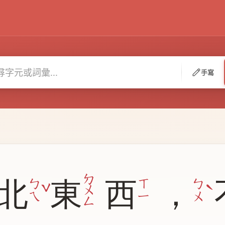
手寫
ㄉ
北
東
西
，
ˊ
ˇ
ˋ
ㄅ
ㄒ
ㄅ
ㄨ
ㄟ
ㄧ
ㄨ
ㄥ