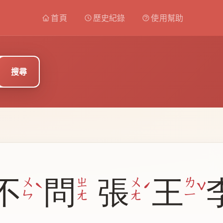
首頁
歷史紀錄
使用幫助
搜尋
不
問
張
王
ˋ
ˊ
ˇ
ㄨ
ㄓ
ㄨ
ㄌ
ㄣ
ㄤ
ㄤ
ㄧ