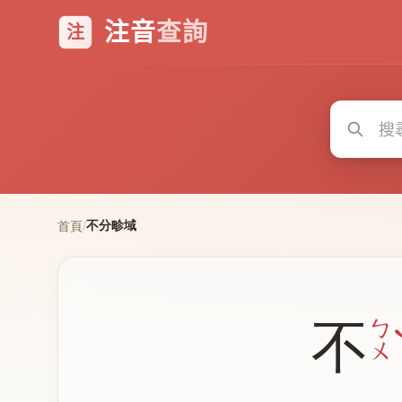
注音
查詢
注
不分畛域
首頁
/
不
ㄅ
ㄨ