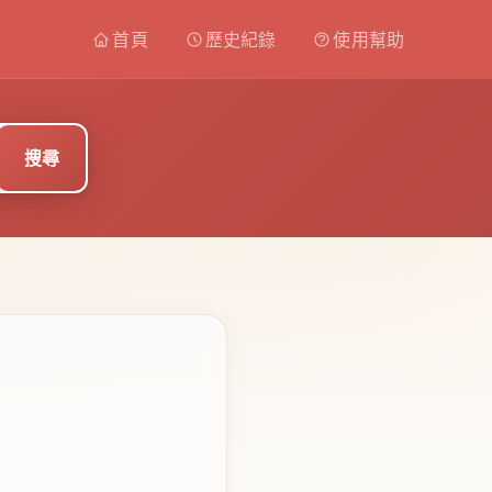
首頁
歷史紀錄
使用幫助
搜尋