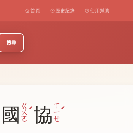
首頁
歷史紀錄
使用幫助
搜尋
ˊ
ˊ
ㄍ
ㄒ
國
協
ㄨ
ㄧ
ㄛ
ㄝ