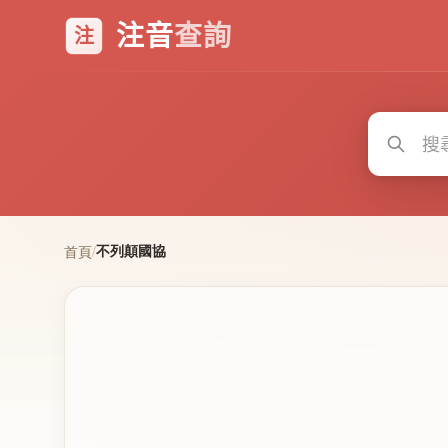
注音
查詢
注
不列顛國協
首頁
/