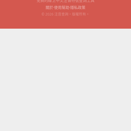
免費的線上中文注音符號查詢工具
關於
使用幫助
隱私政策
© 2026 注音查詢。版權所有。