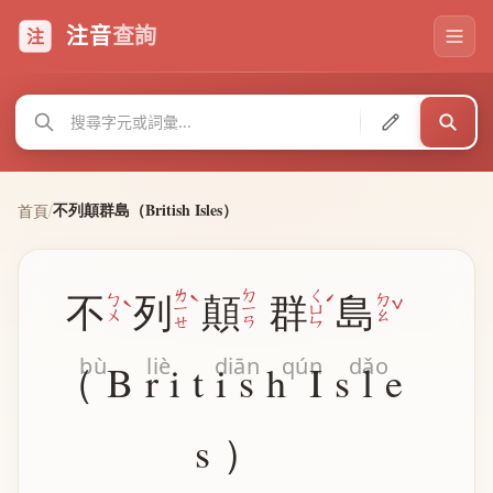
注音
查詢
注
不列顛群島（British Isles）
首頁
/
ˋ
ˊ
ㄌ
ㄉ
ㄑ
不
列
顛
群
島
ˋ
ˇ
ㄅ
ㄉ
ㄧ
ㄧ
ㄩ
ㄨ
ㄠ
ㄝ
ㄢ
ㄣ
bù
liè
diān
qún
dǎo
（
B
r
i
t
i
s
h
I
s
l
e
s
）