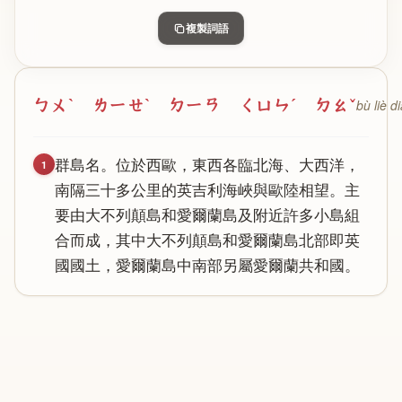
複製詞語
ㄅㄨˋ ㄌㄧㄝˋ ㄉㄧㄢ ㄑㄩㄣˊ ㄉㄠˇ
bù liè 
群
島
名
。
位
於
西
歐
，
東
西
各
臨
北
海
、
大
西
洋
，
1
南
隔
三
十
多
公
里
的
英
吉
利
海
峽
與
歐
陸
相
望
。
主
要
由
大
不
列
顛
島
和
愛
爾
蘭
島
及
附
近
許
多
小
島
組
合
而
成
，
其
中
大
不
列
顛
島
和
愛
爾
蘭
島
北
部
即
英
國
國
土
，
愛
爾
蘭
島
中
南
部
另
屬
愛
爾
蘭
共
和
國
。