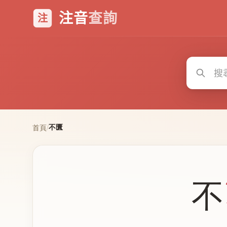
注音
查詢
注
不匱
首頁
/
不