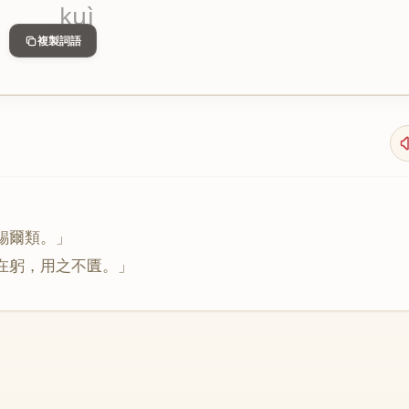
kuì
複製詞語
錫
爾
類
。」
在
躬
，
用
之
不
匱
。」