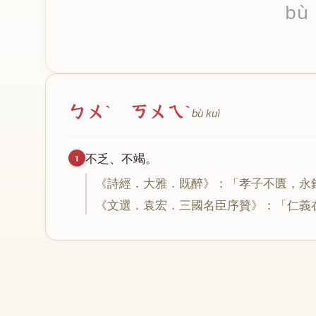
bù
ㄅㄨˋ ㄎㄨㄟˋ
bù kuì
不
乏
、
不
竭
。
1
《
詩
經
．
大
雅
．
既
醉
》：「
孝
子
不
匱
，
永
《
文
選
．
袁
宏
．
三
國
名
臣
序
贊
》：「
仁
義