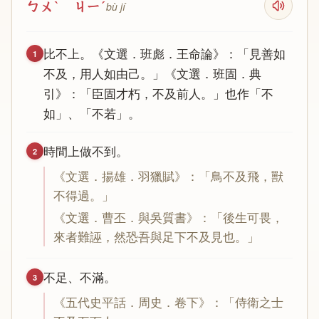
ㄅㄨˋ ㄐㄧˊ
bù jí
比
不
上
。《
文
選
．
班
彪
．
王
命
論
》：「
見
善
如
1
不
及
，
用
人
如
由
己
。」《
文
選
．
班
固
．
典
引
》：「
臣
固
才
朽
，
不
及
前
人
。」
也
作
「
不
如
」、「
不
若
」。
時
間
上
做
不
到
。
2
《
文
選
．
揚
雄
．
羽
獵
賦
》：「
鳥
不
及
飛
，
獸
不
得
過
。」
《
文
選
．
曹
丕
．
與
吳
質
書
》：「
後
生
可
畏
，
來
者
難
誣
，
然
恐
吾
與
足
下
不
及
見
也
。」
不
足
、
不
滿
。
3
《
五
代
史
平
話
．
周
史
．
卷
下
》：「
侍
衛
之
士