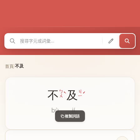
不及
首頁
/
不
及
ˋ
ˊ
ㄅ
ㄐ
ㄨ
ㄧ
bù
jí
複製詞語