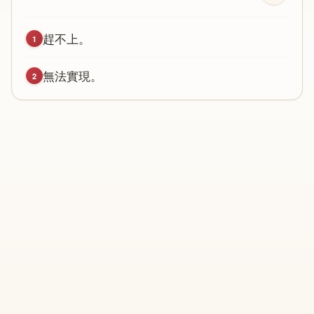
趕
不
上
。
1
無
法
實
現
。
2