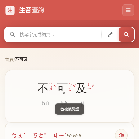
注音
查詢
注
不可及
首頁
/
不
可
及
ˋ
ˇ
ˊ
ㄅ
ㄎ
ㄐ
ㄨ
ㄜ
ㄧ
bù
kě
jí
複製詞語
ㄅㄨˋ ㄎㄜˇ ㄐㄧˊ
bù kě jí