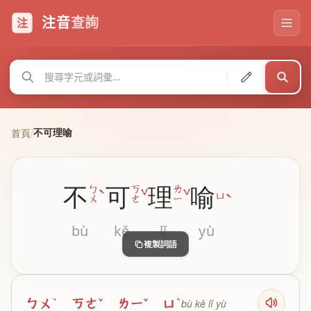
注音
查詢
注
不可理喻
首頁
/
不
可
理
喻
ˋ
ˇ
ˇ
ㄅ
ㄎ
ㄌ
ˋ
ㄩ
ㄨ
ㄜ
ㄧ
bù
kě
lǐ
yù
複製詞語
ㄅㄨˋ ㄎㄜˇ ㄌㄧˇ ㄩˋ
bù kě lǐ yù