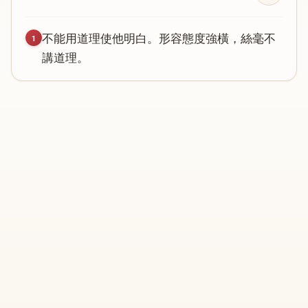
不
能
用
道
理
使
他
明
白
。
形
容
態
度
強
橫
，
絲
毫
不
1
講
道
理
。